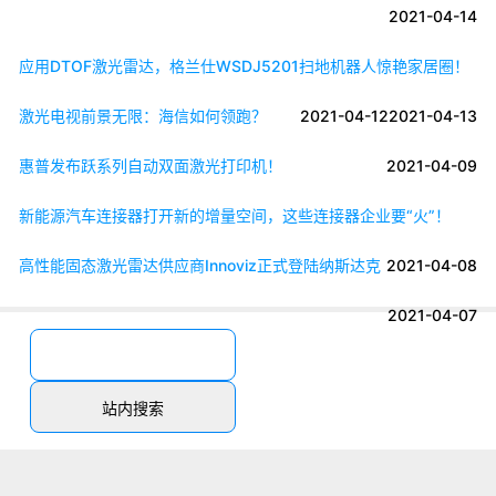
2021-04-14
应用DTOF激光雷达，格兰仕WSDJ5201扫地机器人惊艳家居圈！
激光电视前景无限：海信如何领跑？
2021-04-12
2021-04-13
惠普发布跃系列自动双面激光打印机！
2021-04-09
新能源汽车连接器打开新的增量空间，这些连接器企业要“火”！
高性能固态激光雷达供应商Innoviz正式登陆纳斯达克
2021-04-08
2021-04-07