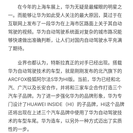
在今年的上海车展上，华为无疑是最耀眼的明星之
一。而能够让华为如此受人关注的最大原因，莫过于在
互联网上发布了一段华为在上海市区路面上关于其自动
驾驶的视频。华为自动驾驶系统面对复杂的城市路况能
够快速做出准确判断，让人们对国内自动驾驶水平充满
了期待。
业界也都认为，特斯拉真正的对手已经出现。搭载
华为自动驾驶技术的车型，就是刚刚发布的北汽旗下的
ARCFOX极狐阿尔法S华为HI版。当前，华为已经和北
汽、广汽以及长安合作，并将和三家车企合作打造三个
汽车子品牌。为了进一步强化华为的品牌形象，华为专
门设计了HUAWEI INSIDE（HI）的子品牌，HI这个品牌
还将出现在上述三个汽车品牌中使用了华为自动驾驶技
术的车型车尾。华为造车，以另外一种方式迈出了实质
性的一步。