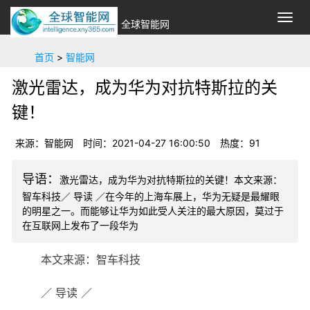
切
全球智能网
换
导
首页
>
智能网
航
激光雷达，成为华为对抗特斯拉的关
键！
来源：智能网
时间：2021-04-27 16:00:50
热度：91
激光雷达，成为华为对抗特斯拉的关键！本文来源：
智车科技／ 导读 ／在今年的上海车展上，华为无疑是最耀眼
的明星之一。而能够让华为如此受人关注的最大原因，莫过于
在互联网上发布了一段华为
本文来源：智车科技
／ 导读 ／