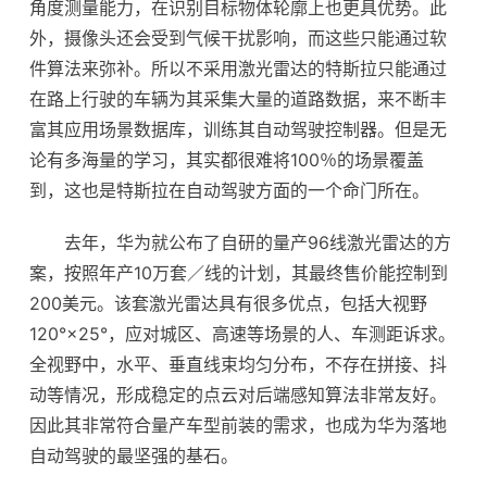
角度测量能力，在识别目标物体轮廓上也更具优势。此
外，摄像头还会受到气候干扰影响，而这些只能通过软
件算法来弥补。所以不采用激光雷达的特斯拉只能通过
在路上行驶的车辆为其采集大量的道路数据，来不断丰
富其应用场景数据库，训练其自动驾驶控制器。但是无
论有多海量的学习，其实都很难将100％的场景覆盖
到，这也是特斯拉在自动驾驶方面的一个命门所在。
去年，华为就公布了自研的量产96线激光雷达的方
案，按照年产10万套／线的计划，其最终售价能控制到
200美元。该套激光雷达具有很多优点，包括大视野
120°×25°，应对城区、高速等场景的人、车测距诉求。
全视野中，水平、垂直线束均匀分布，不存在拼接、抖
动等情况，形成稳定的点云对后端感知算法非常友好。
因此其非常符合量产车型前装的需求，也成为华为落地
自动驾驶的最坚强的基石。