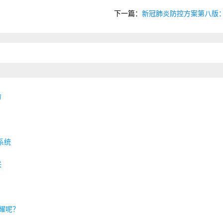
下一篇：
新冠肺炎防控方案第八版
审
蒙系统
联
荣耀呢？