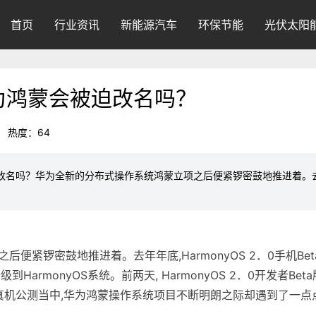
首页
行业资讯
新能源汽车
环保节能
光伏太阳
为鸿蒙会被迫改名吗？
热度：64
吗？华为全新的分布式操作系统鸿蒙立项之后便紧锣密鼓地推进着。去年年底,H
后便紧锣密鼓地推进着。去年年底,Harmo
nyOS 2．0手机B
HarmonyOS系统。前两天, Harmo
nyOS 2．0开发者B
二轮真机公测当中,华为鸿蒙操作系统项目不断明朗之际却遇到了一