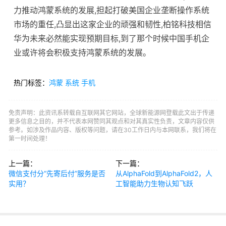
力推动鸿蒙系统的发展,担起打破美国企业垄断操作系统
市场的重任,凸显出这家企业的顽强和韧性,柏铭科技相信
华为未来必然能实现预期目标,到了那个时候中国手机企
业或许将会积极支持鸿蒙系统的发展。
热门标签：
鸿蒙
系统
手机
免责声明：此资讯系转载自互联网其它网站，全球新能源网登载此文出于传递
更多信息之目的，并不代表本网赞同其观点和对其真实性负责，文章内容仅供
参考。如涉及作品内容、版权等问题，请在30工作日内与本网联系，我们将在
第一时间处理！
上一篇：
下一篇：
微信支付分“先寄后付”服务是否
从AlphaFold到AlphaFold2，人
实用？
工智能助力生物认知飞跃